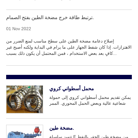
ترتبط طاقة خرج مضخة الطين بفتح الصمام.
01 Nov 2022
إصلاح دعامة مضخة الطين على سطح مناسب لمنع الضرر من
الاهتزازات. إذا كان شفط الجهاز على ما يرام في البداية ولكنه أصبح غير
كافٍ بعد بعض الاستخدام ، فمن المحتمل أن يكون ذلك بسبب...
محمل أسطواني كروي
يمكن تقديم محمل أسطواني كروي إلى حمولة
شعاعية عالية وبعض الحمل المحوري. الممر
الخارجي للمحمل كروي وله ميزة المحاذاة
الذاتية. عندما يضطر العمود إلى بن...
مضخة طين.
تتميز سلسلة F من مضخة طين الحفر بالنفط