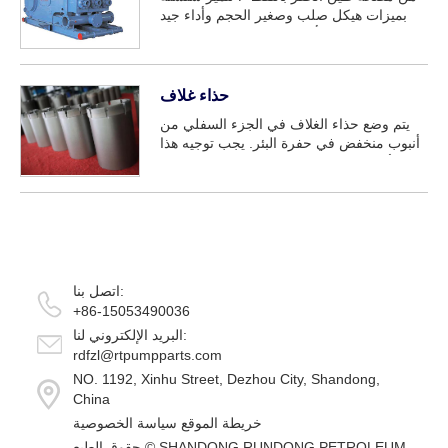
بميزات هيكل صلب وصغير الحجم وأداء جيد
وموثوق. يمكن أن تلبي متطلبات الحفر مثل
الضغط العالي والكبيرة...
حذاء غلاف
يتم وضع حذاء الغلاف في الجزء السفلي من
أنبوب منخفض في حفرة البئر. يجب توجيه هذا
الأنبوب ، الذي يطلق عليه سلسلة الغلاف ،
بعناية حتى يتم وضعه بشكل صحيح وآمن.
الحذاء يحافظ على t...
اتصل بنا:
+86-15053490036
البريد الإلكتروني لنا:
rdfzl@rtpumpparts.com
NO. 1192, Xinhu Street, Dezhou City, Shandong,
China
خريطة الموقع
سياسة الخصوصية
SHANDONG RUNDONG PETROLEUM
حقوق الطبع ©