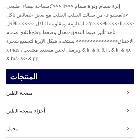
مساحة بيضاء: طبيعي;">>> li>>> إبرة صمام ونواة صمام
مصنوعة من سبائك الصلب الصلب مع بعض خصائص تآكل/p>
أقل/li>>>>>> المقاومة ومقاومة التآكل>/p>>>>/li>>>> li>>>>
تأخذ تأثير ضبط التدفق-معدل وضغط وفتح/إغلاق صمام
الاختناق>>>>>>>>>>>>>>> يستخدم هيكل الإبرة لتجميع شجرة
x mas ، وبرميل لخنق متعددة مشعب & li; & li; & li; & li; & rp;
& br/> &> & pp;
المنتجات
مضخة الطين
أجزاء مضخة الطين
محمل