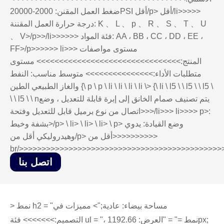
ضغط العمل المقنن: 2000-20000PSI أقل/p> أقل/li>>>>>
درجة حرارة العمل المقننة: K 、 L 、 p 、 R 、 S 、 T 、 U
、 V>/p>>/li>>>>>> فئة المواد: AA ، BB ، CC ، DD ، EE ،
FF>/p>>>>>> li>>> مستوى مواصفات
المنتج:>>>>>>>>>>>>>>>>>>>>>>>>>>>>>>>> مستوى
متطلبات الأداء:>>>>>>>>>>>>>>> متوسط مناسب: النفط
والغاز الطبيعي الطين {\ p \ p \ li \ li \ li \ li \> {\ li \ l5 \ \ l5 \ \ l5 \
\ \ l5 \ \ nيتم تصنيف صمام الخانق إلى إبرة قابلة للتعديل ، وضع
اتصال من نوع برميل قابل للتعديل وفتحة>>>/li>>> li>>>> p>:
بشفة وخيط>/p> \ li> \ li> \ li> \ p> وضع القيادة: يدوي
وهيدروليكي أقل من/p> أقل من>>>>>>>>>>
br/>>>>>>>>>>>>>>>>>>>>>>>>>>>>>>>>>>>>>>>>>>>>>
اتصل بنا
> نمط h2 = "مساحة بيضاء: عادية;"> مميزات في
التصميم:>>>>>>> فئة ul = "، نمط =" = "العرض: 1192.66px;