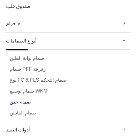
صندوق قلب
حزام V
أنواع الصمامات
صمام بوابة الطين
صمام PFF زقزقة
نوع FC & FLS صمام التحكم
صمام توسيع WKM
صمام خنق
صمام القابس
أدوات الصيد