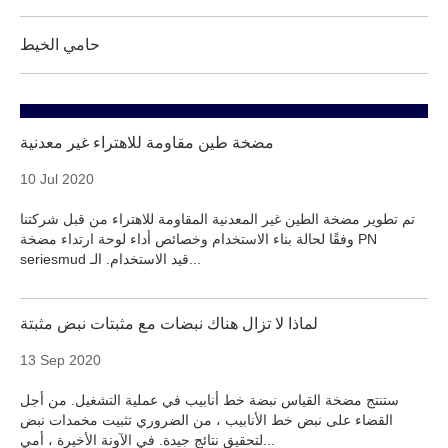
حامي الخيط
مضخة طين مقاومة للاهتراء غير معدنية
10 Jul 2020
تم تطوير مضخة الطين غير المعدنية المقاومة للاهتراء من قبل شركتنا
وفقًا لحالة بناء الاستخدام وخصائص أداء لوحة ارتداء مضخة PN
seriesmud قيد الاستخدام. الـ...
لماذا لا تزال هناك نبضات مع مثبتات نبض مثبتة
13 Sep 2020
ستنتج مضخة القياس نبضة خط أنابيب في عملية التشغيل. من أجل
القضاء على نبض خط الأنابيب ، من الضروري تثبيت مخمدات نبض
لتحقيق نتائج جيدة. في الآونة الأخيرة ، أمي...